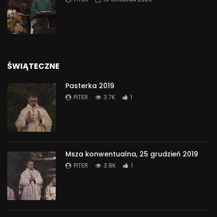
ŚWIĄTECZNE
Pasterka 2019
PITER
3.7K
1
Msza konwentualna, 25 grudzień 2019
PITER
3.8K
1