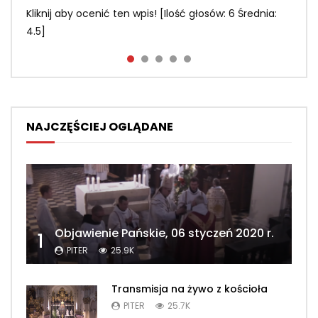
PITER
1
Kliknij aby ocenić ten wpis! [Ilość głosów: 6 Średnia:
Kliknij aby ocenić ten wpis! [Ilość głosów: 2 Średnia: 3]
Kliknij aby ocenić ten wpis! [Ilość głosów: 3 Średnia:
Kliknij aby ocenić ten wpis! [Ilość głosów: 2 Średnia: 3]
Kliknij aby ocenić ten wpis! [Ilość głosów: 1 Średnia: 1]
4.5]
2.3]
NAJCZĘŚCIEJ OGLĄDANE
Objawienie Pańskie, 06 styczeń 2020 r.
1
PITER
25.9K
Transmisja na żywo z kościoła
PITER
25.7K