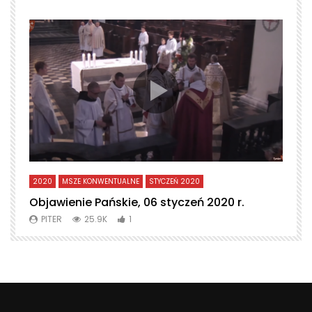
2020
MSZE KONWENTUALNE
STYCZEŃ 2020
L
Objawienie Pańskie, 06 styczeń 2020 r.
T
PITER
25.9K
1