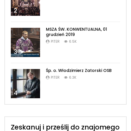
2
MSZA ŚW. KONWENTUALNA, 01
grudzień 2019
PITER
6.5K
3
Śp. o. Włodzimierz Zatorski OSB
PITER
6.3K
4
Zeskanuj i prześlij do znajomego