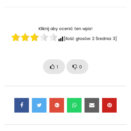
Kliknij aby ocenić ten wpis!
[Ilość głosów:
2
Średnia:
3
]
1
0