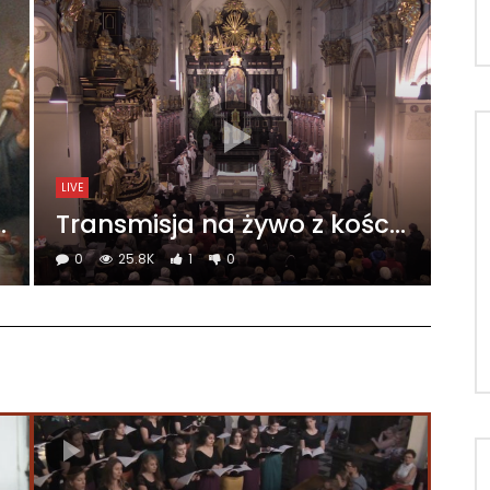
LIVE
cią cofania do 48 h.
Transmisja na żywo z kościoła
0
25.8K
1
0