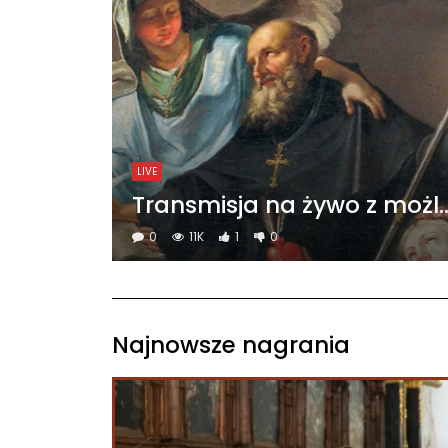
LIVE
Transmisja na żywo z możliwoś
0
11K
1
0
Najnowsze nagrania