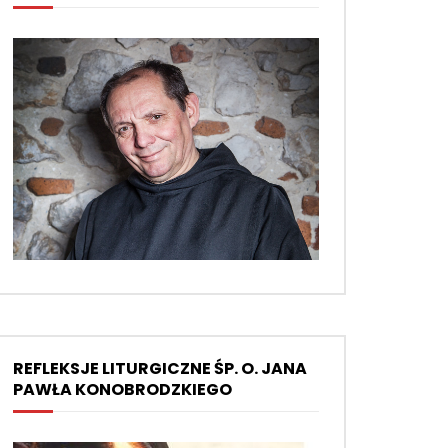
Msze św. ko
NARODZENIE 2022 R.
e Narodzenie 2022 r.
Wielkanoc 202
5K
0
0
REFLEKSJE LITURGICZNE ŚP. O. JANA
PAWŁA KONOBRODZKIEGO