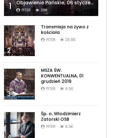
Objawienie Pańskie, 06 styczeń 2020 r.
1
PITER
26K
Transmisja na żywo z
kościoła
PITER
25.8K
2
MSZA ŚW.
KONWENTUALNA, 01
grudzień 2019
PITER
6.5K
3
Śp. o. Włodzimierz
Zatorski OSB
PITER
6.3K
4