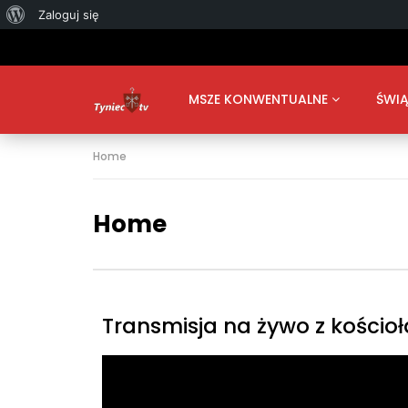
Zaloguj się
MSZE KONWENTUALNE
ŚWIĄ
Home
Home
Transmisja na żywo z kościoł