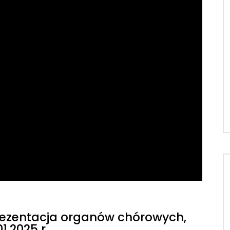
prezentacja organów chórowych,
01.2025 r.