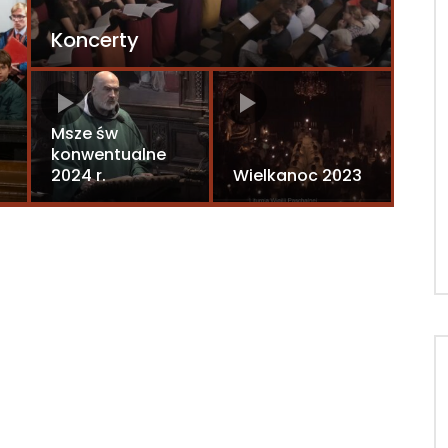
Koncerty
BOŻE 
Msze św
Boż
konwentualne
2024 r.
Wielkanoc 2023
0