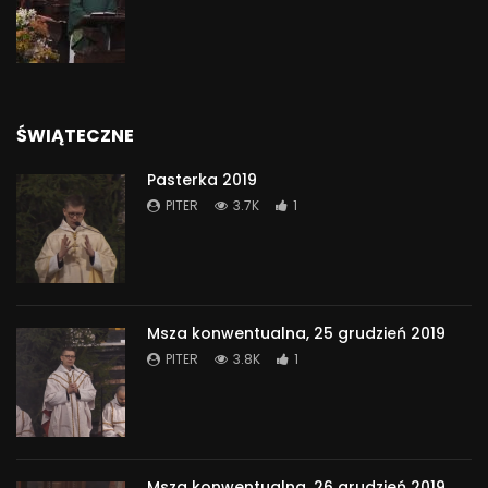
ŚWIĄTECZNE
Pasterka 2019
PITER
3.7K
1
Msza konwentualna, 25 grudzień 2019
PITER
3.8K
1
Msza konwentualna, 26 grudzień 2019