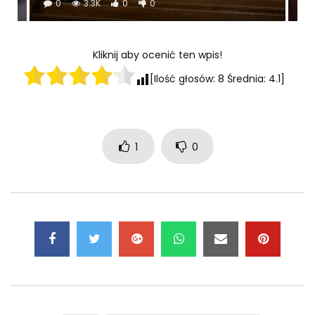
0
3.3K
0
0
Kliknij aby ocenić ten wpis!
[Ilość głosów:
8
Średnia:
4.1
]
1
0