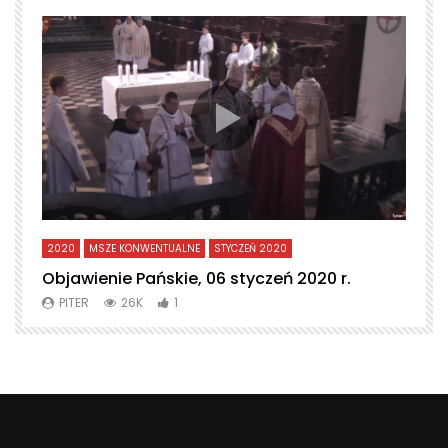
2020
MSZE KONWENTUALNE
STYCZEŃ 2020
L
Objawienie Pańskie, 06 styczeń 2020 r.
T
PITER
26K
1