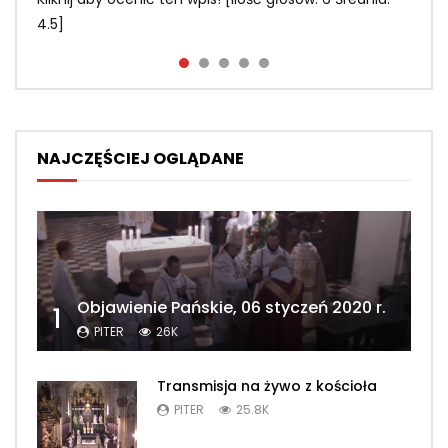
Kliknij aby ocenić ten wpis! [Ilość głosów: 1 Średnia: 1]
4.5]
2.3]
NAJCZĘŚCIEJ OGLĄDANE
Objawienie Pańskie, 06 styczeń 2020 r.
1
PITER
26K
Transmisja na żywo z kościoła
PITER
25.8K