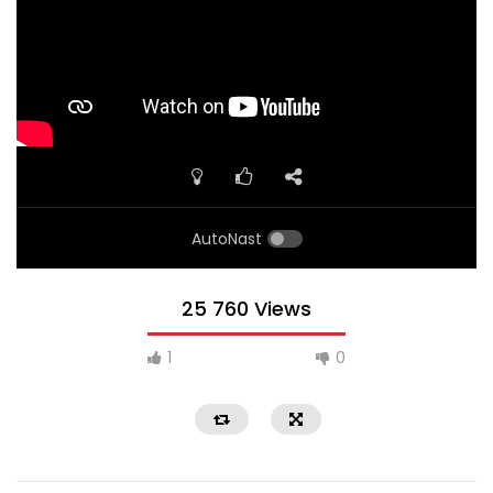
AutoNast
25 760 Views
1
0