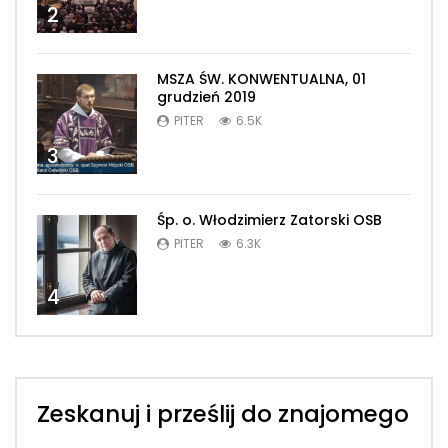
2
MSZA ŚW. KONWENTUALNA, 01
grudzień 2019
PITER
6.5K
3
Śp. o. Włodzimierz Zatorski OSB
PITER
6.3K
4
Zeskanuj i prześlij do znajomego