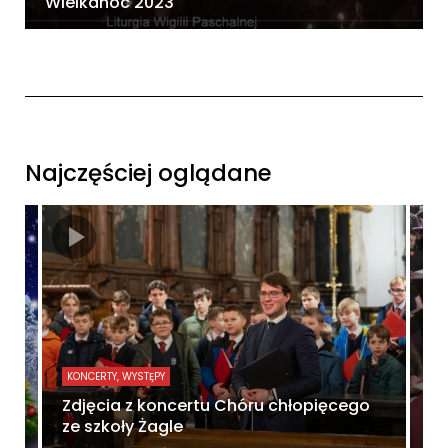
Wielkanoc 2023
Najczęściej oglądane
KONCERTY, WYSTĘPY
KO
Zdjęcia z koncertu Chóru chłopięcego
ze szkoły Żagle
K