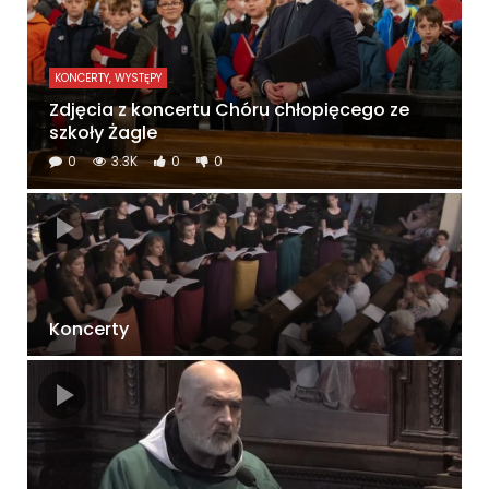
KONCERTY, WYSTĘPY
Zdjęcia z koncertu Chóru chłopięcego ze
szkoły Żagle
0
3.3K
0
0
Koncerty