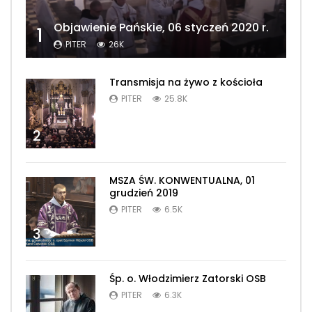
Objawienie Pańskie, 06 styczeń 2020 r.
1
PITER
26K
Transmisja na żywo z kościoła
PITER
25.8K
2
MSZA ŚW. KONWENTUALNA, 01
grudzień 2019
PITER
6.5K
3
Śp. o. Włodzimierz Zatorski OSB
PITER
6.3K