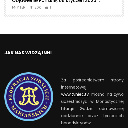
Objawienie Pańskie, 06 styczeń 2020 r.
T
PITER
26K
1
JAK NAS WIDZĄ INNI
Za pośrednictwem strony
internetowej
www.tyniec.tv
można na żywo
uczestniczyć w Monastycznej
Liturgii Godzin odmawianej
codziennie przez tynieckich
benedyktynów.