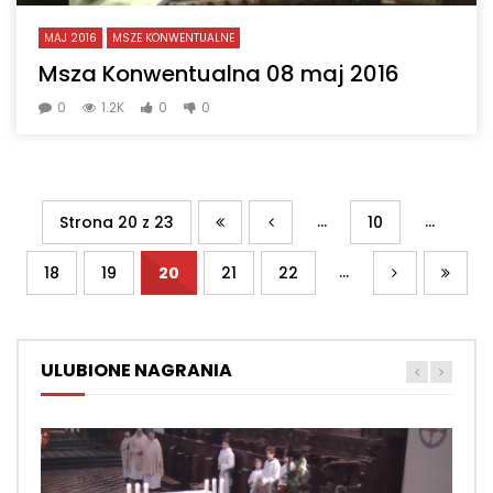
MAJ 2016
MSZE KONWENTUALNE
Msza Konwentualna 08 maj 2016
0
1.2K
0
0
...
...
Strona 20 z 23
10
...
18
19
20
21
22
ULUBIONE NAGRANIA