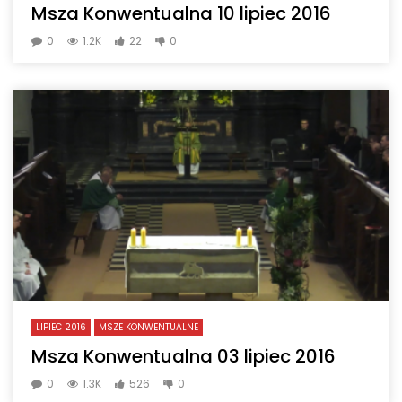
Msza Konwentualna 10 lipiec 2016
0
1.2K
22
0
LIPIEC 2016
MSZE KONWENTUALNE
Msza Konwentualna 03 lipiec 2016
0
1.3K
526
0