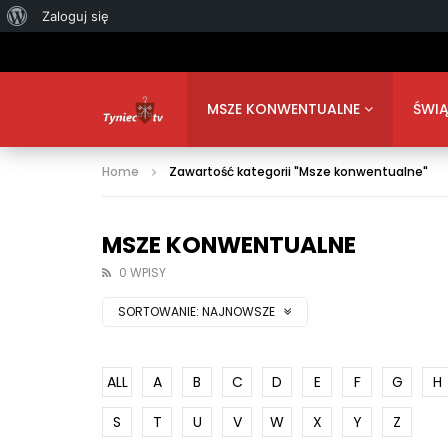
O
Zaloguj się
WordPressie
MSZE KONWENTUALNE
ŚWIĄ
Home
Zawartość kategorii "Msze konwentualne"
MSZE KONWENTUALNE
0 WPISY
SORTOWANIE:
NAJNOWSZE
ALL
A
B
C
D
E
F
G
H
S
T
U
V
W
X
Y
Z