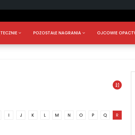
TECZNIE
POZOSTAŁE NAGRANIA
OJCOWIE OPAC
I
J
K
L
M
N
O
P
Q
R