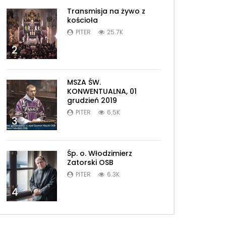
Transmisja na żywo z
kościoła
PITER
25.7K
2
MSZA ŚW.
KONWENTUALNA, 01
grudzień 2019
PITER
6.5K
3
Śp. o. Włodzimierz
Zatorski OSB
PITER
6.3K
4