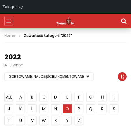
Zaloguj się
Home
Zawartość kategorii "2022"
2022
0 WPISY
SORTOWANIE:
NAJCZĘŚCIEJ KOMENTOWANE
ALL
A
B
C
D
E
F
G
H
I
J
K
L
M
N
O
P
Q
R
S
T
U
V
W
X
Y
Z