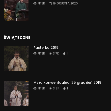
PITER
19 GRUDNIA 2020
ŚWIĄTECZNE
Pasterka 2019
PITER
3.7K
1
Msza konwentualna, 25 grudzień 2019
PITER
3.8K
1