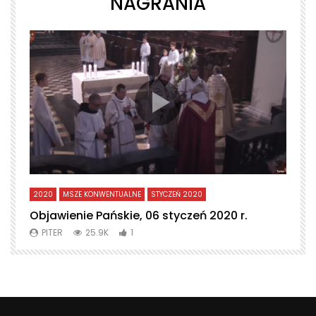
NAGRANIA
2020
MSZE KONWENTUALNE
STYCZEŃ 2020
L
Objawienie Pańskie, 06 styczeń 2020 r.
T
PITER
25.9K
1