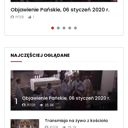
Objawienie Pańskie, 06 styczeń 2020 r.
Msza św. konwentualna, 2 luty 2020 r.
Msza św. konwentualna, 23 luty 2020 r.
Msza św. konwentualna, 2 maj 2020 r.
Msza św. konwentualna, 26 kwiecień
2020 r.
PITER
PITER
PITER
PITER
1
1
1
1
PITER
1
NAJCZĘŚCIEJ OGLĄDANE
Objawienie Pańskie, 06 styczeń 2020 r.
1
PITER
25.9K
Transmisja na żywo z kościoła
PITER
25.7K