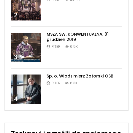
2
MSZA ŚW. KONWENTUALNA, 01
grudzień 2019
PITER
6.5K
3
Śp. o. Włodzimierz Zatorski OSB
PITER
6.3K
4