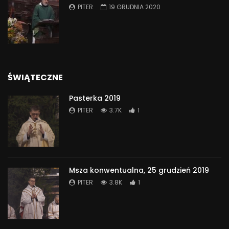
PITER
19 GRUDNIA 2020
ŚWIĄTECZNE
Pasterka 2019
PITER
3.7K
1
Msza konwentualna, 25 grudzień 2019
PITER
3.8K
1