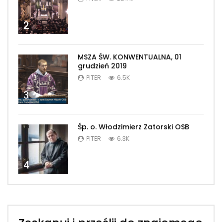
2
MSZA ŚW. KONWENTUALNA, 01
grudzień 2019
PITER
6.5K
3
Śp. o. Włodzimierz Zatorski OSB
PITER
6.3K
4