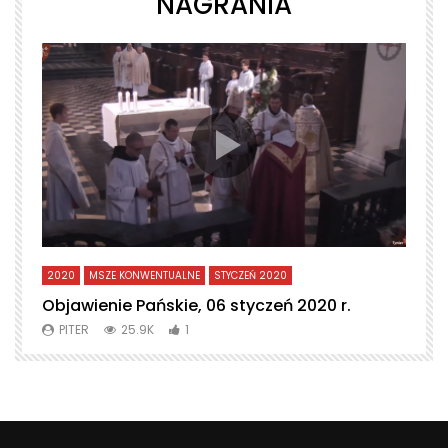
NAGRANIA
2020
MSZE KONWENTUALNE
STYCZEŃ 2020
L
Objawienie Pańskie, 06 styczeń 2020 r.
T
PITER
25.9K
1