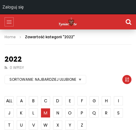
Zaloguj się
Home
Zawartość kategorii "2022"
2022
0 WPISY
SORTOWANIE:
NAJBARDZIEJ ULUBIONE
ALL
A
B
C
D
E
F
G
H
I
J
K
L
M
N
O
P
Q
R
S
T
U
V
W
X
Y
Z