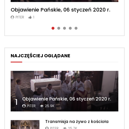
Objawienie Pańskie, 06 styczeń 2020 r.
Msza św. konwentualna, 2 luty 2020 r.
Msza św. konwentualna, 23 luty 2020 r.
Msza św. konwentualna, 2 maj 2020 r.
Msza św. konwentualna, 26 kwiecień
2020 r.
PITER
PITER
PITER
PITER
1
1
1
1
PITER
1
NAJCZĘŚCIEJ OGLĄDANE
Objawienie Pańskie, 06 styczeń 2020 r.
1
PITER
25.9K
Transmisja na żywo z kościoła
PITER
25.7K