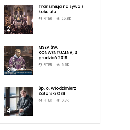
Transmisja na żywo z
kościoła
PITER
25.8K
2
MSZA ŚW.
KONWENTUALNA, 01
grudzień 2019
PITER
6.5K
3
Śp. o. Włodzimierz
Zatorski OSB
PITER
6.3K
4