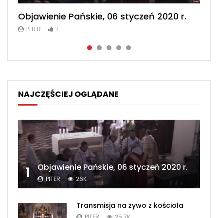
Objawienie Pańskie, 06 styczeń 2020 r.
Msza św. konwentualna, 2 luty 2020 r.
Msza św. konwentualna, 23 luty 2020 r.
Msza św. konwentualna, 2 maj 2020 r.
Msza św. konwentualna, 26 kwiecień
2020 r.
PITER
PITER
PITER
PITER
1
1
1
1
PITER
1
NAJCZĘŚCIEJ OGLĄDANE
Objawienie Pańskie, 06 styczeń 2020 r.
1
PITER
26K
Transmisja na żywo z kościoła
PITER
25.7K