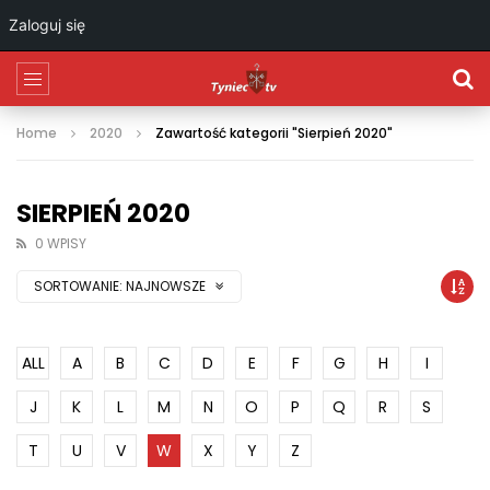
Zaloguj się
Home
2020
Zawartość kategorii "Sierpień 2020"
SIERPIEŃ 2020
0 WPISY
SORTOWANIE:
NAJNOWSZE
ALL
A
B
C
D
E
F
G
H
I
J
K
L
M
N
O
P
Q
R
S
T
U
V
W
X
Y
Z