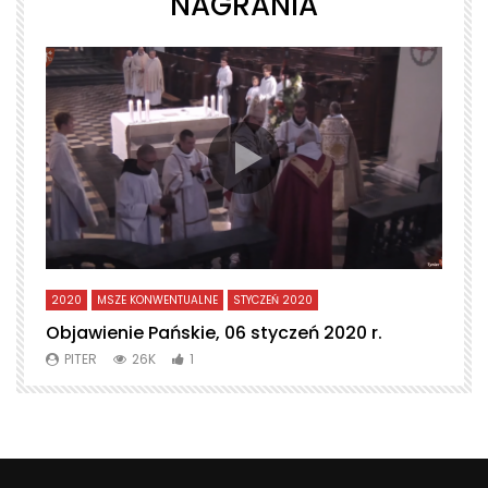
NAGRANIA
2020
MSZE KONWENTUALNE
STYCZEŃ 2020
L
Objawienie Pańskie, 06 styczeń 2020 r.
T
PITER
26K
1