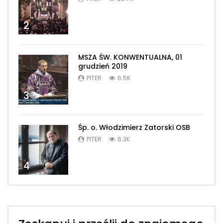
2
MSZA ŚW. KONWENTUALNA, 01
grudzień 2019
PITER
6.5K
3
Śp. o. Włodzimierz Zatorski OSB
PITER
6.3K
4