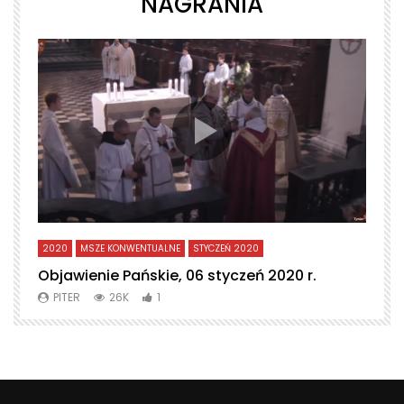
NAGRANIA
2020
MSZE KONWENTUALNE
STYCZEŃ 2020
L
Objawienie Pańskie, 06 styczeń 2020 r.
T
PITER
26K
1