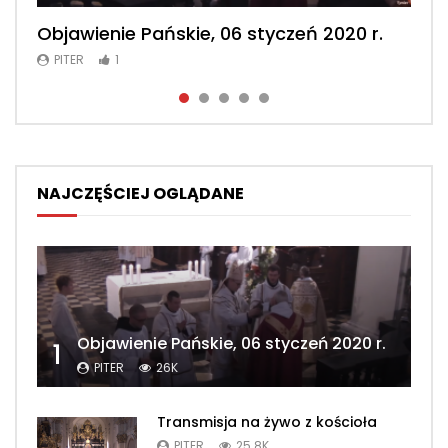
Objawienie Pańskie, 06 styczeń 2020 r.
Msza św. konwentualna, 2 luty 2020 r.
Msza św. konwentualna, 23 luty 2020 r.
Msza św. konwentualna, 2 maj 2020 r.
Msza św. konwentualna, 26 kwiecień
2020 r.
PITER
PITER
PITER
PITER
1
1
1
1
PITER
1
NAJCZĘŚCIEJ OGLĄDANE
Objawienie Pańskie, 06 styczeń 2020 r.
1
PITER
26K
Transmisja na żywo z kościoła
PITER
25.8K