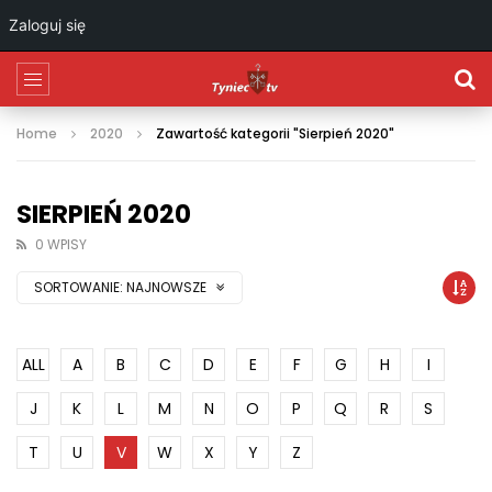
Zaloguj się
Home
2020
Zawartość kategorii "Sierpień 2020"
SIERPIEŃ 2020
0 WPISY
SORTOWANIE:
NAJNOWSZE
ALL
A
B
C
D
E
F
G
H
I
J
K
L
M
N
O
P
Q
R
S
T
U
V
W
X
Y
Z