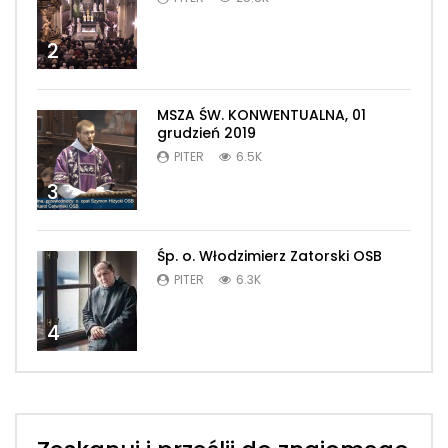
2
MSZA ŚW. KONWENTUALNA, 01
grudzień 2019
PITER
6.5K
3
Śp. o. Włodzimierz Zatorski OSB
PITER
6.3K
4