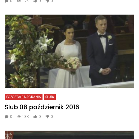
0
1.2K
0
0
POZOSTAŁE NAGRANIA
ŚLUBY
Ślub 08 październik 2016
0
1.3K
0
0