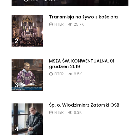
Transmisja na żywo z kościoła
PITER
25.7K
2
MSZA ŚW. KONWENTUALNA, 01
grudzień 2019
PITER
6.5K
3
Śp. o. Włodzimierz Zatorski OSB
PITER
6.3K
4