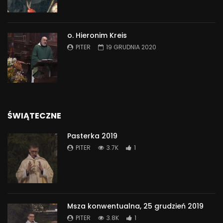
o. Hieronim Kreis
PITER
19 GRUDNIA 2020
ŚWIĄTECZNE
Pasterka 2019
PITER
3.7K
1
Msza konwentualna, 25 grudzień 2019
PITER
3.8K
1