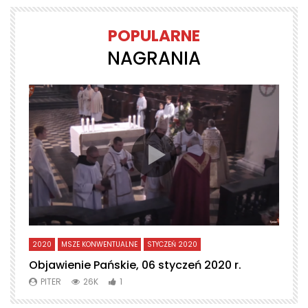
POPULARNE
NAGRANIA
2020
MSZE KONWENTUALNE
STYCZEŃ 2020
L
Objawienie Pańskie, 06 styczeń 2020 r.
T
PITER
26K
1