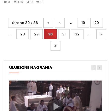
0
1.3K
0
0
...
Strona 30 z 36
10
20
...
...
28
29
30
31
32
ULUBIONE NAGRANIA