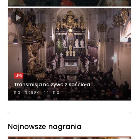
LIVE
Transmisja na żywo z kościoła
0
25.8K
1
0
Najnowsze nagrania