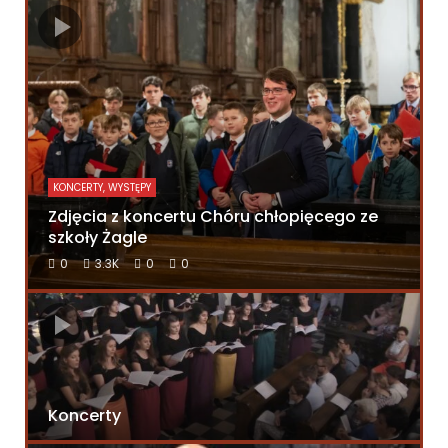
KONCERTY, WYSTĘPY
Zdjęcia z koncertu Chóru chłopięcego ze
szkoły Żagle
0
3.3K
0
0
Koncerty