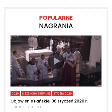
POPULARNE
NAGRANIA
2020
MSZE KONWENTUALNE
STYCZEŃ 2020
L
Objawienie Pańskie, 06 styczeń 2020 r.
T
PITER
26K
1