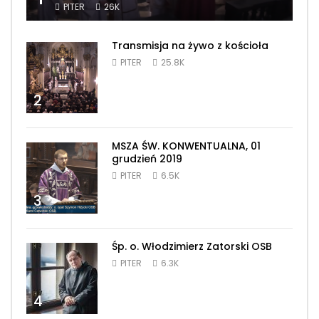
PITER
26K
Transmisja na żywo z kościoła
PITER
25.8K
2
MSZA ŚW. KONWENTUALNA, 01
grudzień 2019
PITER
6.5K
3
Śp. o. Włodzimierz Zatorski OSB
PITER
6.3K
4