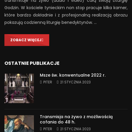
transmituje na żywo (audio i video) całą swoją Liturgię
Godzin. W kościele tynieckim non stop pracuje kilka kamer,
które bardzo dokładnie i z profesjonalną realizacją obrazu
pokazują codzienną liturgię benedyktynów. …
ZOBACZ WIĘCEJ
OSTATNIE PUBLIKACJE
Msze św. konwentualne 2022 r.
PITER
21 STYCZNIA 2023
Transmisja na żywo z możliwością
cofania do 48 h.
PITER
21 STYCZNIA 2023