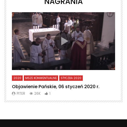
NAGRANIA
2020
MSZE KONWENTUALNE
STYCZEŃ 2020
L
Objawienie Pańskie, 06 styczeń 2020 r.
T
PITER
26K
1