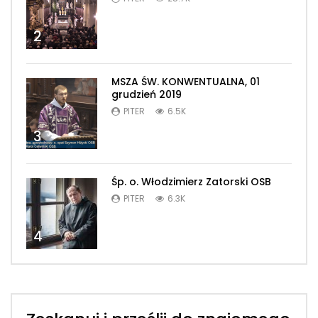
2
MSZA ŚW. KONWENTUALNA, 01
grudzień 2019
PITER
6.5K
3
Śp. o. Włodzimierz Zatorski OSB
PITER
6.3K
4