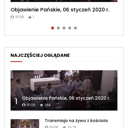
Objawienie Pańskie, 06 styczeń 2020 r.
Msza św. konwentualna, 2 luty 2020 r.
Msza św. konwentualna, 23 luty 2020 r.
Msza św. konwentualna, 2 maj 2020 r.
Msza św. konwentualna, 26 kwiecień
2020 r.
PITER
PITER
PITER
PITER
1
1
1
1
PITER
1
NAJCZĘŚCIEJ OGLĄDANE
Objawienie Pańskie, 06 styczeń 2020 r.
1
PITER
26K
Transmisja na żywo z kościoła
PITER
25.7K