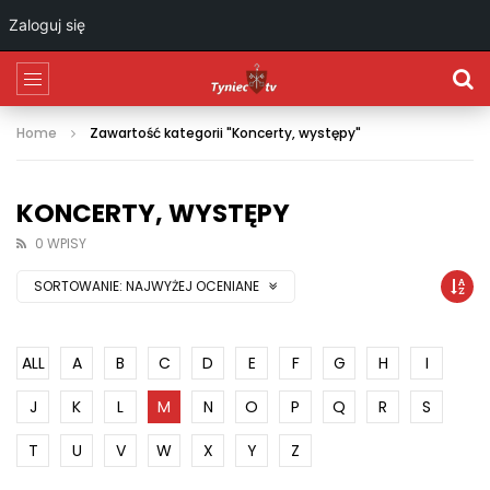
Zaloguj się
Home
Zawartość kategorii "Koncerty, występy"
KONCERTY, WYSTĘPY
0 WPISY
SORTOWANIE:
NAJWYŻEJ OCENIANE
ALL
A
B
C
D
E
F
G
H
I
J
K
L
M
N
O
P
Q
R
S
T
U
V
W
X
Y
Z