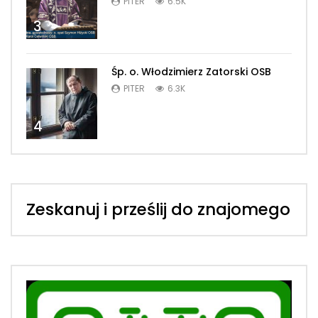
PITER
6.5K
3
Śp. o. Włodzimierz Zatorski OSB
PITER
6.3K
4
Zeskanuj i prześlij do znajomego