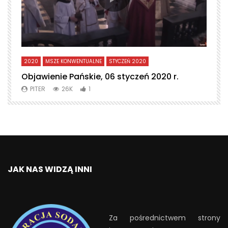
2020
MSZE KONWENTUALNE
STYCZEŃ 2020
L
Objawienie Pańskie, 06 styczeń 2020 r.
T
PITER
26K
1
JAK NAS WIDZĄ INNI
Za pośrednictwem strony